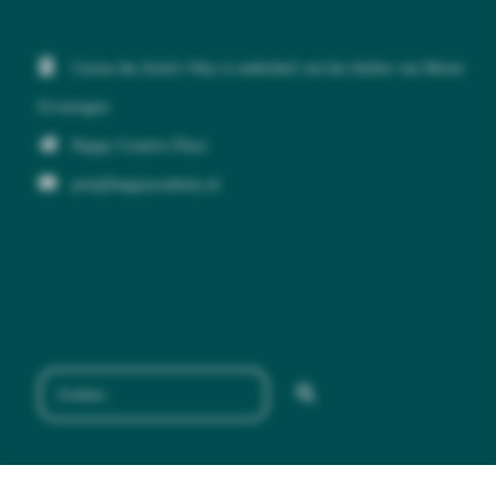
Cursus the Artist's Way is onderdeel van het Atelier van Mooie
Ervaringen
Happy Creative Place
post@happyacademy.nl