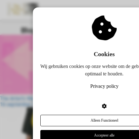
Blog's & Creatieve Avonturen
ngen
 policy
Cookies
Wij gebruiken cookies op onze website om de geb
oneel
optimaal te houden.
onele
Privacy policy
s zijn
kelijk om
The Artist's Way en dan...?
16 september 2023
bsite te
ken. Ze
 gebruikt
Alleen Functioneel
asisfuncties
der deze
Accepteer alle